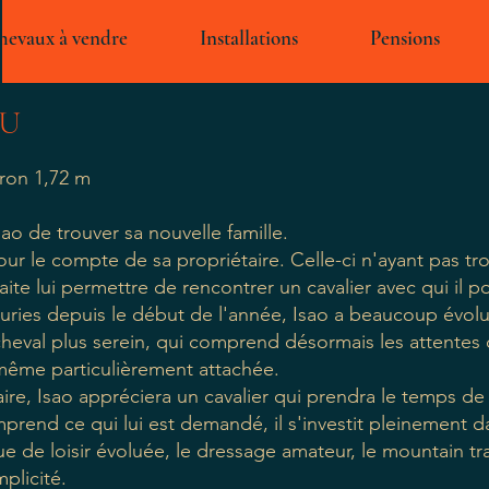
hevaux à vendre
Installations
Pensions
AU
ron 1,72 m
sao de trouver sa nouvelle famille.
ur le compte de sa propriétaire. Celle-ci n'ayant pas tro
haite lui permettre de rencontrer un cavalier avec qui il 
écuries depuis le début de l'année, Isao a beaucoup évo
cheval plus serein, qui comprend désormais les attentes 
même particulièrement attachée.
taire, Isao appréciera un cavalier qui prendra le temps de
mprend ce qui lui est demandé, il s'investit pleinement dan
 de loisir évoluée, le dressage amateur, le mountain trai
mplicité.