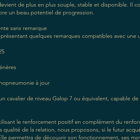
et devient de plus en plus souple, stable et disponible. Il 
re un beau potentiel de progression.
écente sans remarque
 présentant quelques remarques compatibles avec une util
25
génères
hinopneumonie à jour
n cavalier de niveau Galop 7 ou équivalent, capable de lu
 utilisant le renforcement positif en complément du renfo
a qualité de la relation, nous proposons, si le futur acq
lle permettra de découvrir son fonctionnement, ses mo